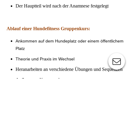
Der Hauptteil wird nach der Anamnese festgelegt
Ablauf einer Hundefitness Gruppenkurs:
Ankommen auf dem Hundeplatz oder einem öffentlichem
Platz
Theorie und Praxis im Wechsel
Heranarbeiten an verschiedene Übungen und Sequenzen
Aufbau
von Kommandos
Pausen für Mensch und Hund
Gemeinsamer Abschluss
Hundefitness ist in der Regel bei allen Hunden
möglich, außer: