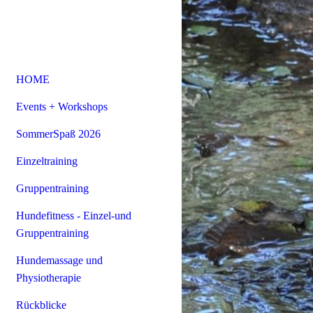
HOME
Events + Workshops
SommerSpaß 2026
Einzeltraining
Gruppentraining
Hundefitness - Einzel-und
Gruppentraining
Hundemassage und
Physiotherapie
Rückblicke