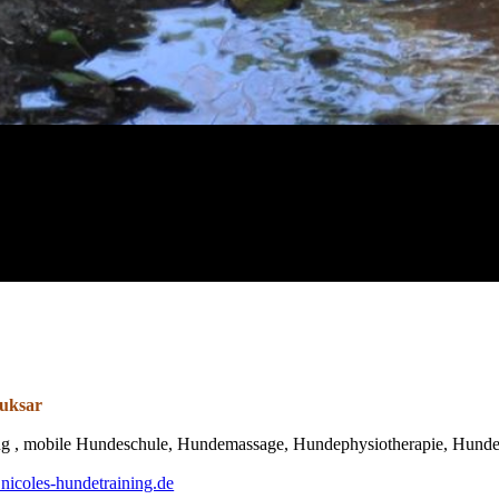
Tuksar
ng , mobile Hundeschule, Hundemassage, Hundephysiotherapie, Hundef
nicoles-hundetraining.de